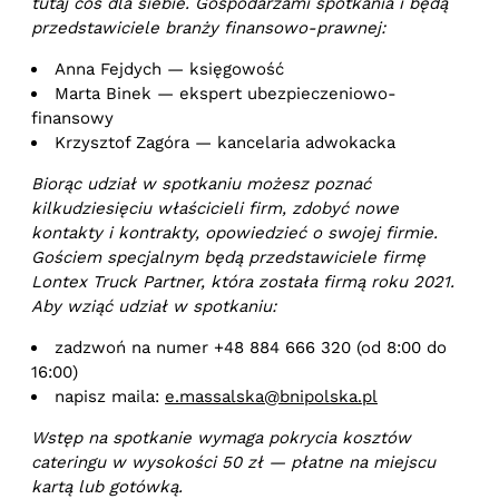
tutaj coś dla siebie. Gospodarzami spotkania i będą
przedstawiciele branży finansowo-prawnej:
Anna Fejdych — księgowość
Marta Binek — ekspert ubezpieczeniowo-
finansowy
Krzysztof Zagóra — kancelaria adwokacka
Biorąc udział w spotkaniu możesz poznać
kilkudziesięciu właścicieli firm, zdobyć nowe
kontakty i kontrakty, opowiedzieć o swojej firmie.
Gościem specjalnym będą przedstawiciele firmę
Lontex Truck Partner, która została firmą roku 2021.
Aby wziąć udział w spotkaniu:
zadzwoń na numer +48 884 666 320 (od 8:00 do
16:00)
napisz maila:
e.massalska@bnipolska.pl
Wstęp na spotkanie wymaga pokrycia kosztów
cateringu w wysokości 50 zł — płatne na miejscu
kartą lub gotówką.