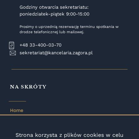
Godziny otwarcia sekretariatu
:
poniedziałek-piątek 9:00-15:00
Prosimy o uprzednią rezerwację terminu spotkania w
drodze telefonicznej lub mailowej.
+48 33-400-03-70
sekretariat@kancelaria.zagora.pl
NA SKRÓTY
Home
Zespół
Wiedza
Strona korzysta z plików cookies w celu
Zakres współpracy