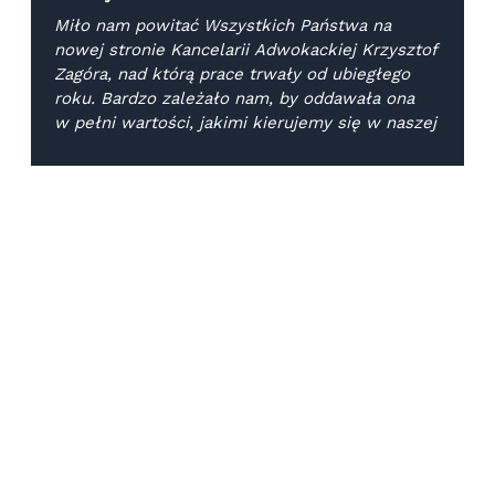
Miło nam powitać Wszystkich Państwa na
nowej stronie Kancelarii Adwokackiej Krzysztof
Zagóra, nad którą prace trwały od ubiegłego
roku. Bardzo zależało nam, by oddawała ona
w pełni wartości, jakimi kierujemy się w naszej pracy.