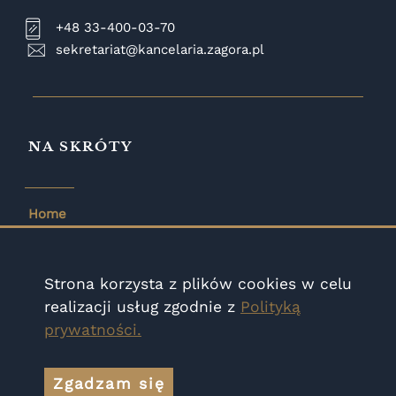
+48 33-400-03-70
sekretariat@kancelaria.zagora.pl
NA SKRÓTY
Home
Zespół
Wiedza
Strona korzysta z plików cookies w celu
Zakres współpracy
realizacji usług zgodnie z
Polityką
Aktualności
prywatności
.
Kontakt
Zgadzam się